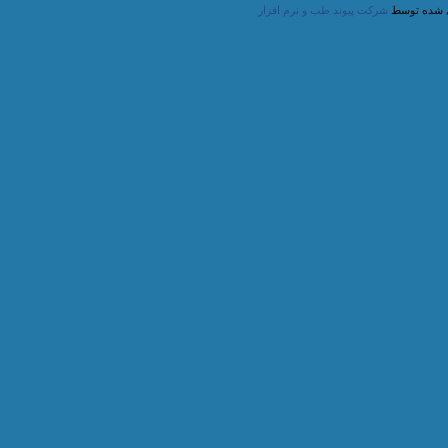
 شده توسط
شرکت پیوند طب و نرم افزار