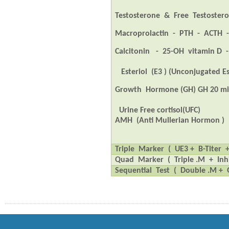
Testosterone
&
Free
Testoster
Macroprolactin
-
PTH
-
ACTH
Calcitonin
-
25-OH
vitamin D
-
Esteriol
(E3 ) (Unconjugated Es
Growth
Hormone (GH) GH 20 min
Urine Free cortisol(UFC)
AMH
(Anti Mullerian Hormon )
Triple
Marker
(
UE3 +
B-Titer
Quad
Marker
(
Triple .M
+
Inh
Sequential
Test
(
Double .M +