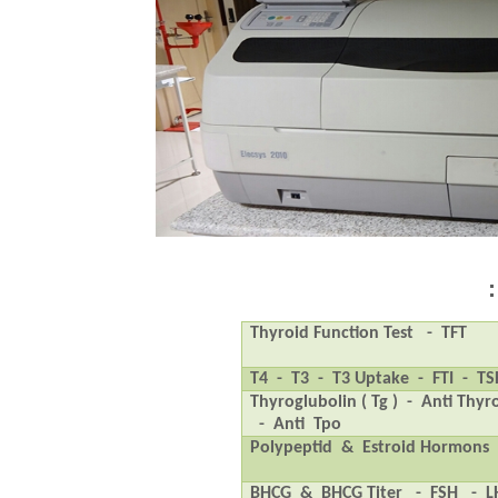
Thyroid Function Test
-
TFT
T4
-
T3
-
T3 Uptake
-
FTI
-
TS
Thyroglubolin ( Tg )
-
Anti Thyr
-
Anti Tpo
Polypeptid
&
Estroid Hormons
BHCG
&
BHCG Titer
-
FSH
-
L